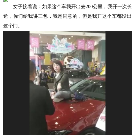
女子接着说：如果这个车我开出去200公里，我开一次长
途，你们给我讲三包，我是同意的，但是我开这个车都没出
这个门。