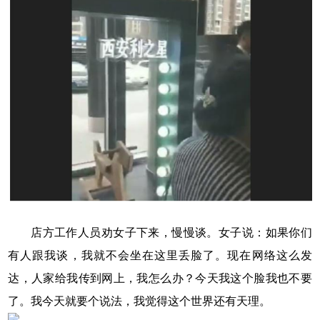
店方工作人员劝女子下来，慢慢谈。女子说：如果你们
有人跟我谈，我就不会坐在这里丢脸了。现在网络这么发
达，人家给我传到网上，我怎么办？今天我这个脸我也不要
了。我今天就要个说法，我觉得这个世界还有天理。