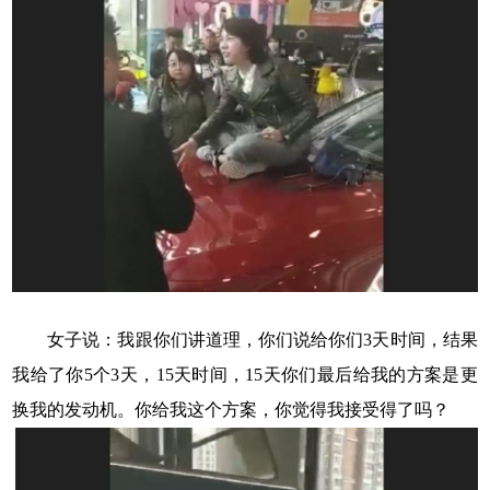
女子说：我跟你们讲道理，你们说给你们3天时间，结果
我给了你5个3天，15天时间，15天你们最后给我的方案是更
换我的发动机。你给我这个方案，你觉得我接受得了吗？