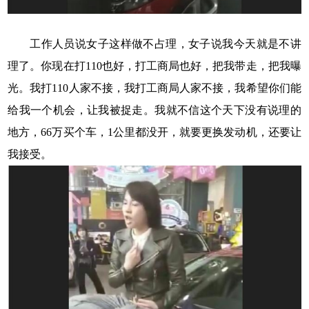
工作人员说女子这样做不占理，女子说我今天就是不讲
理了。你现在打110也好，打工商局也好，把我带走，把我曝
光。我打110人家不接，我打工商局人家不接，我希望你们能
给我一个机会，让我被捉走。我就不信这个天下没有说理的
地方，66万买个车，1公里都没开，就要更换发动机，还要让
我接受。