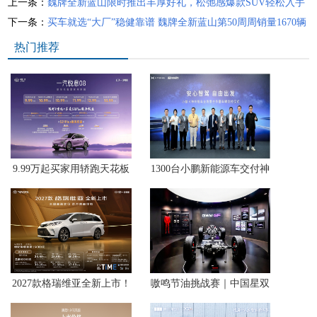
上一条：
魏牌全新蓝山限时推出丰厚好礼，松弛感爆款SUV轻松入手
下一条：
买车就选“大厂”稳健靠谱 魏牌全新蓝山第50周周销量1670辆
热门推荐
9.99万起买家用轿跑天花板
1300台小鹏新能源车交付神
中国一汽悦意08西北区上市
州租车，智能出行体验驶入
暑期自驾场景
2027款格瑞维亚全新上市！
嗷鸣节油挑战赛｜中国星双
23.68万解锁百万级移动座
旗舰抄底开抢