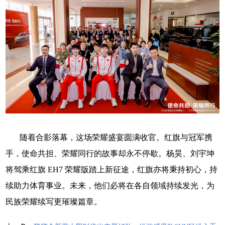
随着合影落幕，这场荣耀盛宴圆满收官。红旗与冠军携
手，使命共担、荣耀同行的故事却永不停歇。杨昊、刘宇坤
将驾乘红旗
EH7
荣耀版踏上新征途，红旗亦将秉持初心，持
续助力体育事业。未来，
他们
必将在各自领域持续发光，为
民族荣耀续写更璀璨篇章。