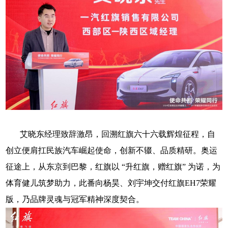
艾晓东经理致辞激昂，回溯红旗六十六载辉煌征程，自
创立便肩扛民族汽车崛起使命，创新不辍、品质精研。奥运
征途上，从东京到巴黎，红旗以
“升红旗，赠红旗” 为诺，为
体育健儿筑梦助力，此番向杨昊、刘宇坤交付
红旗
EH7
荣耀
版，乃品牌灵魂与冠军精神深度契合。