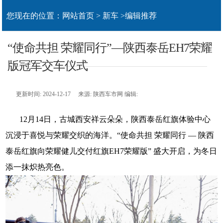
您现在的位置：
网站首页
>
新车
>
编辑推荐
“使命共担 荣耀同行”—陕西泰岳EH7荣耀
版冠军交车仪式
更新时间: 2024-12-17 来源: 陕西车市网 编辑:
12
月
14
日，古城西安祥云朵朵，陕西泰岳红旗体验中心
沉浸于喜悦与荣耀交织的海洋。“使命共担 荣耀同行 — 陕西
泰岳红旗向荣耀健儿交付红旗
EH7
荣耀版” 盛大开启，为冬日
添一抹炽热亮色。