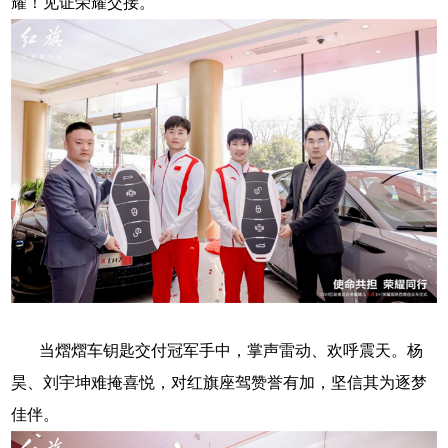
耀！见证荣耀交接
。
当熠熠车钥匙交付冠军手中，掌声雷动、欢呼震天。杨
昊、刘宇坤难掩喜悦，对红旗座驾赞誉有加，坚信其为逐梦
佳伴。