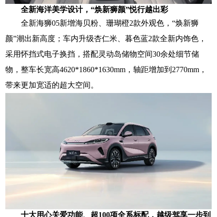
全新海洋美学设计，
“焕新狮颜”悦行越出彩
全新海狮05新增海贝粉、珊瑚橙2款外观色，“焕新狮
颜”潮出新高度；车内升级杏仁米、暮色蓝2款全新内饰色，
采用怀挡式电子换挡，搭配灵动岛储物空间30余处细节储
物，整车长宽高4620*1860*1630mm，轴距增加到2770mm，
带来更加宽适的超大空间。
十大用心关爱功能、超100项全系标配，
越级驾享一步到