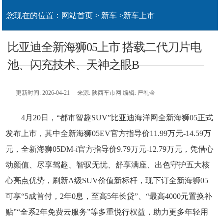
您现在的位置：
网站首页
>
新车
>
新车上市
比亚迪全新海狮05上市 搭载二代刀片电
池、闪充技术、天神之眼B
更新时间: 2026-04-21 来源: 陕西车市网 编辑: 严礼金
4月20日，“
都市智趣SUV
”比亚迪海洋网全新海狮05正式
发布上市，其中全新海狮05EV官方指导价11.99万元-14.59万
元，全新海狮05DM-i官方指导价9.79万元-12.79万元，凭借心
动
颜值、尽享驾趣、智驭无忧、舒享满座、出色守护五大核
心亮点优势，刷新A级SUV价值新标杆，
现下订全新海狮05
可享“5成首付，2年0息，至高5年长贷”、“最高4000元置换补
贴”“全系2年免费云服务”等多重悦行权益，助力更多年轻用