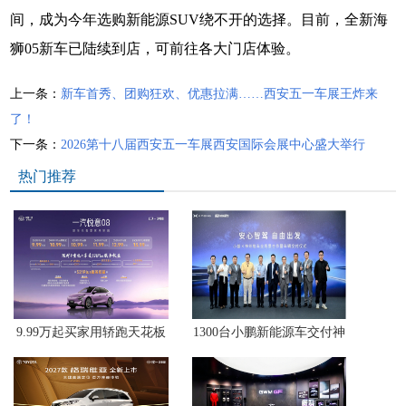
间，成为今年选购新能源SUV绕不开的选择。
目前，全新海
狮05新车已陆续到店，可前往各大门店体验。
上一条：
新车首秀、团购狂欢、优惠拉满……西安五一车展王炸来
了！
下一条：
2026第十八届西安五一车展西安国际会展中心盛大举行
热门推荐
9.99万起买家用轿跑天花板
1300台小鹏新能源车交付神
中国一汽悦意08西北区上市
州租车，智能出行体验驶入
暑期自驾场景