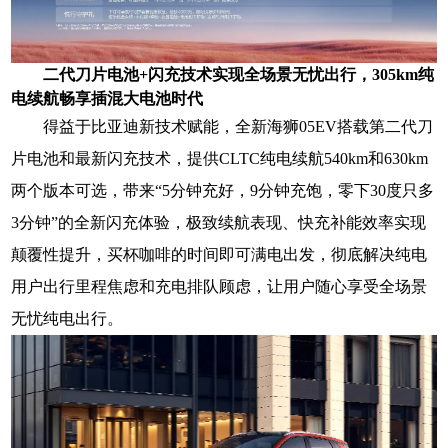
二代刀片电池+闪充技术实现全场景无忧出行，305km纯
电续航畅享插混大电池时代
得益于比亚迪新技术赋能，全新海狮05EV搭载第二代刀
片电池和最新闪充技术，提供CLTC纯电续航540km和630km
两个版本可选，带来“5分钟充好，9分钟充饱，零下30度只多
3分钟”的全新闪充体验，
极致续航表现、快充补能效率实现
颠覆性提升，买杯咖啡的时间即可满电出发，彻底解决纯电
用户出行里程焦虑和充电排队顾虑，让用户随心享受全场景
无忧纯电出行。