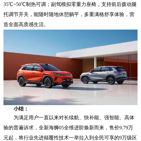
35℃~50℃制热可调；副驾模拟零重力座椅，支持前后拨动腿
托调节开关，能随时随地休憩躺平，多重满格舒享体验，营
造全面高质感生活。
小结：
为满足用户一直以来对长续航、快补能、强智能、高体
验的普遍诉求，全新海狮05全维进阶焕新而来，售价9.79
万
元起，将行业先进颠覆性技术一举拉入到全民可享的9万级区