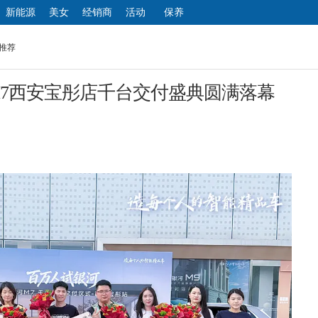
新能源
美女
经销商
活动
保养
汽车
推荐
7西安宝彤店千台交付盛典圆满落幕