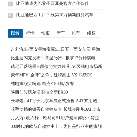
比亚迪成为巴黎圣日耳曼官方合作伙伴
9
比亚迪巴西工厂下线第10万辆新能源汽车
10
图解
行情
快报
新车
推荐
维权
吉利汽车·西安星海宝赢5.3日五一西安车展 星海
宝赢分会场
比亚迪闪充发布：常温9分钟 极寒12分钟满电
试驾五菱缤果S 颜值与实力兼具 A0级纯电市场新
标杆
豪华MPV“金牌”之争，魏牌高山 VS 腾势D9
纯电旗舰大轿跑 领克Z10到店实拍
陕西佳骏沃尔沃实拍全新EX30
长城炮2.4T将于北京车展正式预售 2.4T乘用炮、
商用炮齐亮剑
花手动挡的钱买自动挡皮卡 长城金刚炮8AT上市
售价9.98万元
月入万+收入稳！欧马可S1用户秦师傅说：货拉
拉首选 挣钱轻松自由
3.0时代的欧航自动挡中卡，为何是行业中的旗舰
产品？