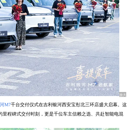
放大
河M7
千台交付仪式在吉利银河西安宝彤北三环店盛大启幕。这
迎来的里程碑式交付时刻，更是千位车主信赖之选、共赴智能电混