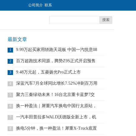
公司简介
联系
搜索
最新文章
9.99万起买家用轿跑天花板 中国一汽悦意08
1
百万超跑技术同源，腾势Z9S正式开启预售
2
9.48万元起，五菱扬光Pro正式上市
3
深蓝汽车7月全球同比增长7.52%冲刺百万用
4
户
聚力三秦绿动未来！16台北京重卡蓝梦7交
5
付 赋
换一种盈法｜犀重汽车换电中国行太原站，
6
打造底置
一汽丰田普拉多WALD沃德版全新上市，机
7
甲风格
换电5分钟，换一种盈法！犀重X-Truck底置
8